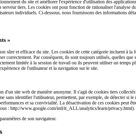
ctionnement du site et améliorer l'expérience d'utilisation des applicatio
 un serveur tiers. Les cookies ont pour fonction de rationaliser l'analyse d
ateurs individuels. Ci-dessous, nous fournissons des informations détaill
nts »
on sûre et efficace du site. Les cookies de cette catégorie incluent à la f
ner correctement. Par conséquent, ils sont toujours utilisés, quelles que s
tement limitée à la session de travail ou ils peuvent utiliser un temps p
érience de l'utilisateur et la navigation sur le site.
sation d'un site web de manière anonyme. Il s'agit de cookies tiers collec
ans identifier l'utilisateur, permettent, par exemple, de détecter si le 
erformances et sa convivialité. La désactivation de ces cookies peut être
ssous : http://www.google.com/intl/it_ALL/analytics/learn/privacy.html).
s paramètres de son navigateur.
s