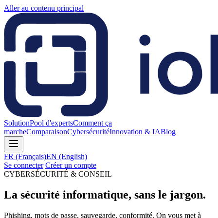
Aller au contenu principal
Solution
Pool d'experts
Comment ça
marche
Comparaison
Cybersécurité
Innovation & IA
Blog
FR
(Français)
EN
(English)
Se connecter
Créer un compte
CYBERSÉCURITÉ & CONSEIL
La sécurité informatique, sans le jargon.
Phishing, mots de passe, sauvegarde, conformité. On vous met à