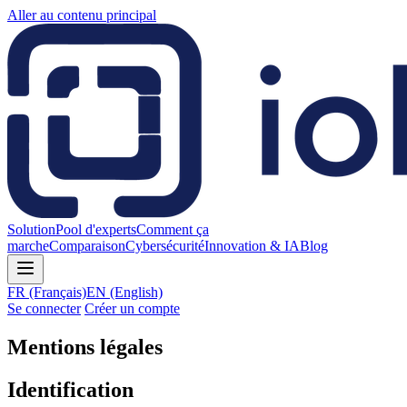
Aller au contenu principal
Solution
Pool d'experts
Comment ça
marche
Comparaison
Cybersécurité
Innovation & IA
Blog
FR
(Français)
EN
(English)
Se connecter
Créer un compte
Mentions légales
Identification