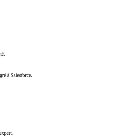
té.
ré à Salesforce.
expert.