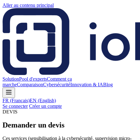
Aller au contenu principal
Solution
Pool d'experts
Comment ça
marche
Comparaison
Cybersécurité
Innovation & IA
Blog
FR
(Français)
EN
(English)
Se connecter
Créer un compte
DEVIS
Demander un devis
Ces services (sensibilisation à la cybersécurité, supervision micro-