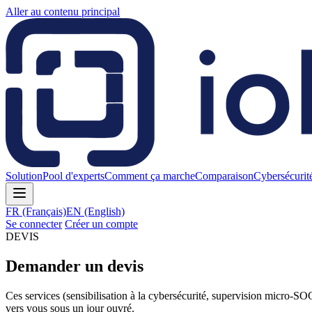
Aller au contenu principal
Solution
Pool d'experts
Comment ça marche
Comparaison
Cybersécurit
FR
(Français)
EN
(English)
Se connecter
Créer un compte
DEVIS
Demander un devis
Ces services (sensibilisation à la cybersécurité, supervision micro-SOC
vers vous sous un jour ouvré.