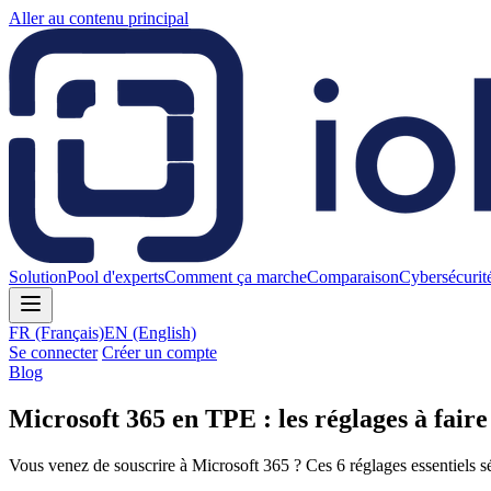
Aller au contenu principal
Solution
Pool d'experts
Comment ça marche
Comparaison
Cybersécurit
FR
(Français)
EN
(English)
Se connecter
Créer un compte
Blog
Microsoft 365 en TPE : les réglages à faire
Vous venez de souscrire à Microsoft 365 ? Ces 6 réglages essentiels séc