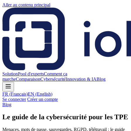
Aller au contenu principal
Solution
Pool d'experts
Comment ça
marche
Comparaison
Cybersécurité
Innovation & IA
Blog
FR
(Français)
EN
(English)
Se connecter
Créer un compte
Blog
Le guide de la cybersécurité pour les TPE
Menaces, mots de passe, sauvegardes, RGPD, télétravail : le guide