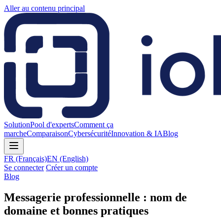
Aller au contenu principal
Solution
Pool d'experts
Comment ça
marche
Comparaison
Cybersécurité
Innovation & IA
Blog
FR
(Français)
EN
(English)
Se connecter
Créer un compte
Blog
Messagerie professionnelle : nom de
domaine et bonnes pratiques